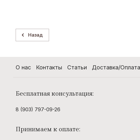
L
B
L&B
B&C
Назад
C
M
Cristina Paris
MCNEAL
О нас
Контакты
Статьи
Доставка/Оплата
D
P
Desigual
Ppep
Бесплатная консультация:
8 (903) 797-09-26
T
F
Принимаем к оплате:
Tom Tailor
Favori