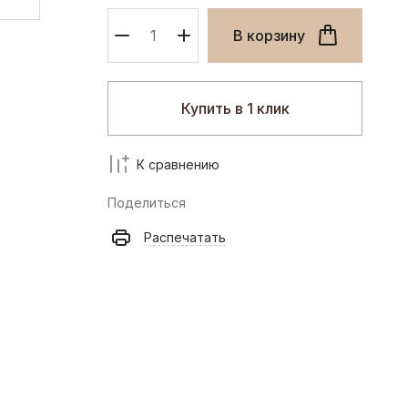
В корзину
D
David Naman
Купить в 1 клик
К сравнению
B
Поделиться
BGN
Распечатать
S
Stella McCartney
N
Numeroprimo