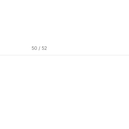
F
Fornarina
da
50 / 52
C
Cos
B
Betty Barclay
Bianca D
E
Eskey