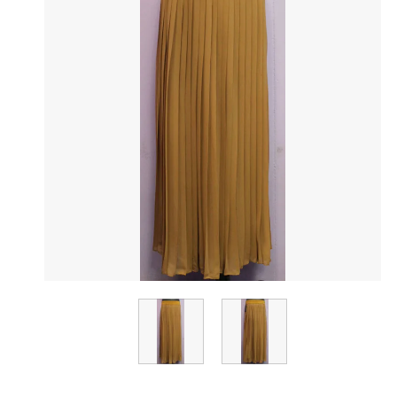
Z
M
Zapa
MIAF
Michael Kors
Marta Studio
M
Y
Meme Road
Yclu
D
R
Drykorn
Rinasciment
M
J
Mousse
JNBY