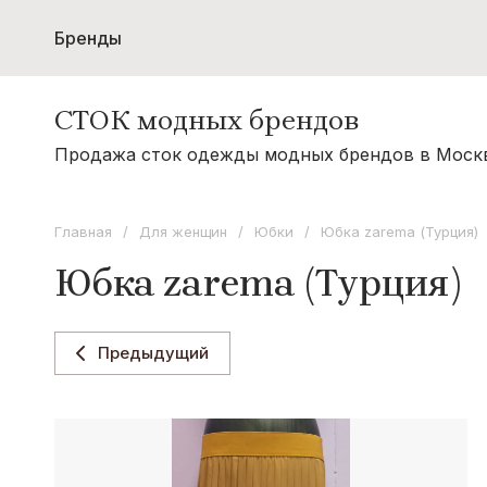
Бренды
Главная
Для девочек
Для мальчи
СТОК модных брендов
E
T
Продажа сток одежды модных брендов в Моск
ESTENSIVO
TOUREEN
Главная
/
Для женщин
/
Юбки
/
Юбка zarema (Турция)
J
F
Юбка zarema (Турция)
JOLIE COPINE
Femina
E
P
Предыдущий
Ermanno Scervino
Penny Black
S
C
sc
Cromia