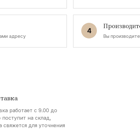
S
bergs
Snobs
Производит
4
S
ами адресу
Вы производит
Storm
C
Celcius
C
ставка
Casa Moda
вка работает с 9.00 до
р поступит на склад,
E
а свяжется для уточнения
nny
Exspica