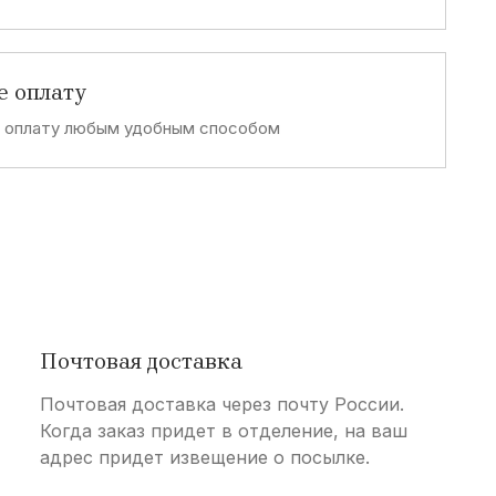
T
Tailored originals
е оплату
R
е оплату любым удобным способом
Review
G
Gate 64
O
Почтовая доставка
Oxse
Почтовая доставка через почту России.
Когда заказ придет в отделение, на ваш
C
адрес придет извещение о посылке.
Cashmere e Seta