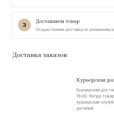
A
D
Ash
Dirk Bikkem
Доставляем товар
3
J
R
Осуществляем доставку по указанному в
John Richmond
Rifle
F
I
Доставка заказов
Fun&Fun
Implicate
A
R
Курьерская до
Abel & Kaine
Revolution
Курьерская доста
19.00. Когда това
S
M
курьерская служб
деталей.
Siempre es Viernes
Missing Joh