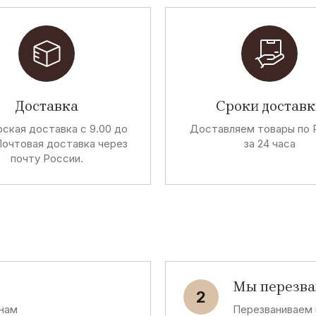
F
Fun Fun
M
Доставка
Сроки доставк
Mayoral
ская доставка с 9.00 до
Доставляем товары по 
Почтовая доставка через
за 24 часа
почту России.
D
vino
DND
D
Diadora Heritage
Мы перезв
2
 нам
Перезваниваем 