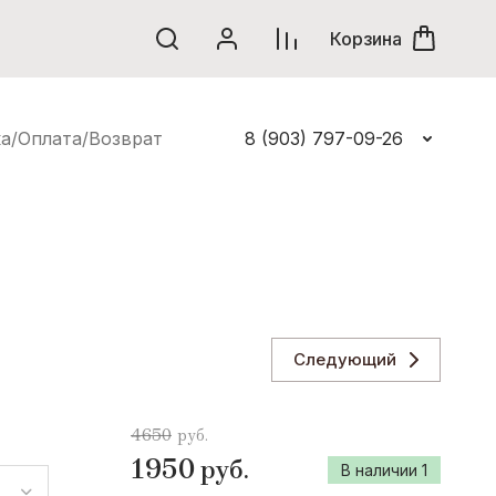
Корзина
а/Оплата/Возврат
8 (903) 797-09-26
I
INTER CODE
M
Marina Rinaldi
B
Следующий
Bertix & Co.
4650
руб.
M
1950
руб.
В наличии
1
Max Mara