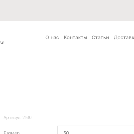
ков
Для женщин
Для мужчин
О нас
Контакты
Статьи
Доставк
M
ве
Maison Scotch
L
Laltramoda
N
Neoclassic
Артикул:
2160
P
Размер
Pepe Jeans