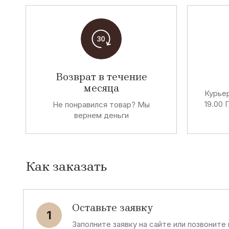
M
S
Mira Mia
Street Gang
G
T
Возврат в течение
Gaialuna
to be too
месяца
Курьер
Gailuna
19.00 
Не понравился товар? Мы
вернем деньги
G
L
Gate64
Lorenzo Cal
Как заказать
Z
M
Zu Elements
Mi Mai
Оставьте заявку
1
Zeus
Заполните заявку на сайте или позвоните