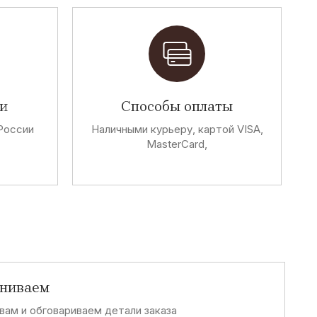
T
Tortuga
I
и
Способы оплаты
It`s Basic
России
Наличными курьеру, картой VISA,
MasterCard,
A
Abel&Kaine
P
Primabase
аниваем
вам и обговариваем детали заказа