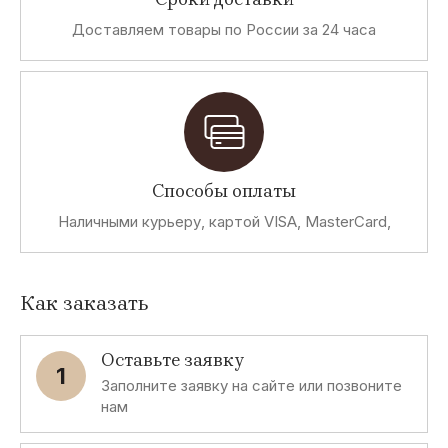
Fun&Fun
Implicate
Celcius
Gate 64
Доставляем товары по России за 24 часа
A
R
C
O
Abel &
Revolution
Casa Moda
Oxse
Kaine
S
M
E
C
Способы оплаты
Siempre es
Missing
Exspica
Cashmere
Viernes
Johnny
e Seta
Наличными курьеру, картой VISA, MasterCard,
L
B
L
M
Как заказать
L&B
B&C
Lavand
Morgan
Miss Sixty
Оставьте заявку
1
Заполните заявку на сайте или позвоните
C
M
L
G
нам
Cristina
MCNEAL
La Luce
GIZIA