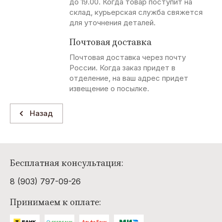
до 19.00. Когда товар поступит на
склад, курьерская служба свяжется
Pierre
Wesc
Blooker
Dornbusch
для уточнения деталей.
Cardin
Почтовая доставка
I
M
A
B
Почтовая доставка через почту
России. Когда заказ придет в
Iceman
Marcus
Angelo
B Ltd
Branduardi
отделение, на ваш адрес придет
извещение о посылке.
C
L
C
R
Назад
Chevignon
Lauren
Cop.Copine
Rusty Neal
Vidal
L
D
S
Y
Бесплатная консультация:
LEVI'S
Double
Sorbino
Yell!
8 (903) 797-09-26
Black
Industry
Принимаем к оплате:
J
F
S
V