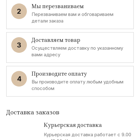
Paris
Мы перезваниваем
2
Перезваниваем вам и обговариваем
D
P
E
D
детали заказа
Desigual
Ppep
Etincelle
Dept
Доставляем товар
De Cuba
3
Осуществляем доставку по указанному
вами адресу
T
F
P
B
Tom Tailor
Favori
Patrice
Bellucci
Производите оплату
Breal
4
Вы производите оплату любым удобным
Francesca
Dei
способом
P
G
C
B
Доставка заказов
Pacos
Gant
Cerutti
Brubaker
JEANS
Курьерская доставка
Курьерская доставка работает с 9.00
P
W
B
D