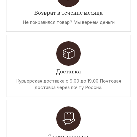
Возврат в течение месяца
Z
M
D
P
Не понравился товар? Мы вернем деньги
Zu
Mi Mai
Diadora
Primabase
Elements
Heritage
Zeus
A
D
S
T
Доставка
Ash
Dirk
Snobs
Tailored
Bikkembergs
originals
Курьерская доставка с 9.00 до 19.00 Почтовая
доставка через почту России.
J
R
S
R
John
Rifle
Storm
Review
Richmond
F
I
C
G
Сроки доставки