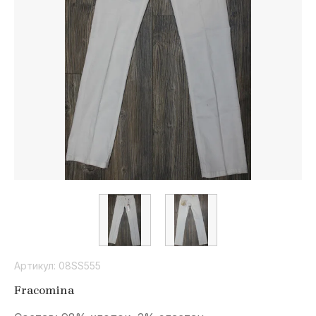
sc
Cromia
Pepe
Max Mara
Jeans
Z
M
F
D
Zapa
MIAF
Fellini
David
Naman
Michael
Kors
Marta
Studio
M
Y
M
B
Meme
Yclu
Max Mazza
BGN
Road
Артикул:
08SS555
D
R
A
S
Fracomina
Drykorn
Rinascimento
Ativo
Stella