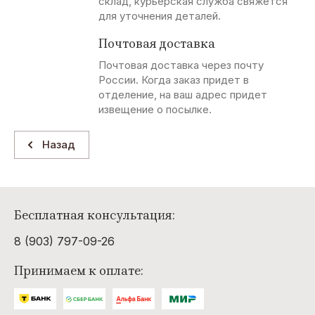
склад, курьерская служба свяжется
для уточнения деталей.
Pierre
Wesc
Blooker
Dornbusch
Cardin
Почтовая доставка
Почтовая доставка через почту
I
M
A
B
России. Когда заказ придет в
отделение, на ваш адрес придет
Iceman
Marcus
Angelo
B Ltd
извещение о посылке.
Branduardi
Назад
C
L
C
R
Chevignon
Lauren
Cop.Copine
Rusty Neal
Vidal
Бесплатная консультация:
L
D
S
Y
8 (903) 797-09-26
LEVI'S
Double
Sorbino
Yell!
Black
Industry
Принимаем к оплате:
J
F
S
V