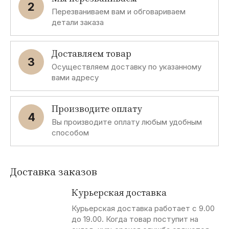
Paris
2
Перезваниваем вам и обговариваем
детали заказа
D
P
E
D
Desigual
Ppep
Etincelle
Dept
Доставляем товар
3
Осуществляем доставку по указанному
De Cuba
вами адресу
T
F
P
B
Производите оплату
4
Tom Tailor
Favori
Patrice
Bellucci
Вы производите оплату любым удобным
Breal
способом
Francesca
Dei
P
G
C
B
Доставка заказов
Pacos
Gant
Cerutti
Brubaker
Курьерская доставка
JEANS
Курьерская доставка работает с 9.00
до 19.00. Когда товар поступит на
P
W
B
D