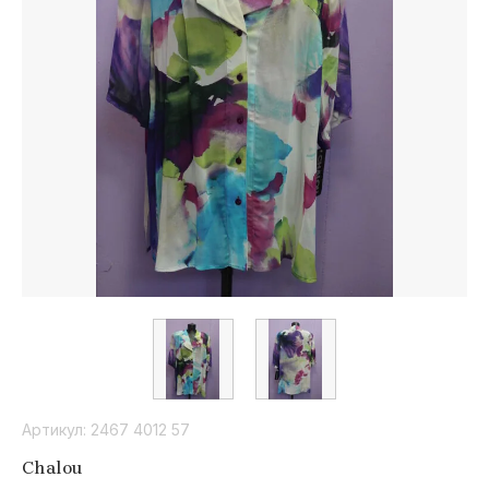
sc
Cromia
Pepe
Max Mara
Jeans
Z
M
F
D
Zapa
MIAF
Fellini
David
Naman
Michael
Kors
Marta
Studio
M
Y
M
B
Meme
Yclu
Max Mazza
BGN
Road
Артикул:
D
2467 4012 57
R
A
S
Chalou
Drykorn
Rinascimento
Ativo
Stella