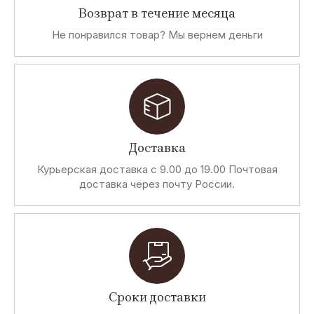
Возврат в течение месяца
Не понравился товар? Мы вернем деньги
Z
M
D
P
Zu
Mi Mai
Diadora
Primabase
Elements
Heritage
Zeus
A
D
S
T
Доставка
Ash
Dirk
Snobs
Tailored
Курьерская доставка с 9.00 до 19.00 Почтовая
Bikkembergs
originals
доставка через почту России.
J
R
S
R
John
Rifle
Storm
Review
Richmond
F
I
C
G
Сроки доставки