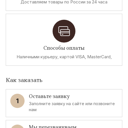
Fun&Fun
Implicate
Celcius
Gate 64
Доставляем товары по России за 24 часа
A
R
C
O
Abel &
Revolution
Casa Moda
Oxse
Kaine
S
M
E
C
Способы оплаты
Наличными курьеру, картой VISA, MasterCard,
Siempre es
Missing
Exspica
Cashmere
Viernes
Johnny
e Seta
L
B
L
M
Как заказать
L&B
B&C
Lavand
Morgan
Оставьте заявку
Miss Sixty
1
Заполните заявку на сайте или позвоните
нам
C
M
L
G
Cristina
MCNEAL
La Luce
GIZIA
Мы перезваниваем