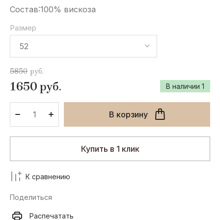
McCartney
Состав:100% вискоза
M
J
D
N
Размер
Mousse
JNBY
Deha
Numeroprimo
5850
J
руб.
S
F
O
1650
руб.
В наличии
1
Jackу&Celine
Sassofono
Fornarina
OTTOD'AME
Scotch &
В корзину
Soda
A
H
C
M
Купить в 1 клик
Artigli
Hauber
Cos
Mustang
К сравнению
L
V
B
M
Поделиться
Langella
Vking
Betty
Monte
Распечатать
Barclay
Cervino