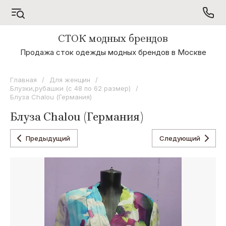
СТОК модных брендов
Продажа сток одежды модных брендов в Москве
E
T
M
I
ESTENSIVO
TOUREEN
Maison
INTER
Главная
/
Для женщин
/
Scotch
CODE
Блузки,рубашки (с 48 по 62 размер)
/
Блуза Chalou (Германия)
J
F
L
M
Блуза Chalou (Германия)
JOLIE
Femina
Laltramoda
Marina
COPINE
Rinaldi
Предыдущий
Следующий
E
P
N
B
Ermanno
Penny
Neoclassic
Bertix & Co.
Scervino
Black
S
C
P
M