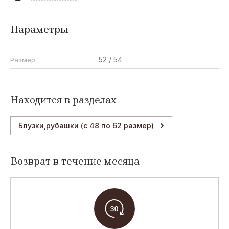
Bianca D
Параметры
N
D
E
G
52 / 54
Размер
No Secret
Danive
Eskey
Geox
M
S
F
T
Находится в разделах
Mira Mia
Street Gang
Fun Fun
Tortuga
Блузки,рубашки (с 48 по 62 размер)
G
T
M
I
Gaialuna
to be too
Mayoral
It`s Basic
Возврат в течение месяца
Gailuna
G
L
D
A
Gate64
Lorenzo
DND
Abel&Kaine
Calvino